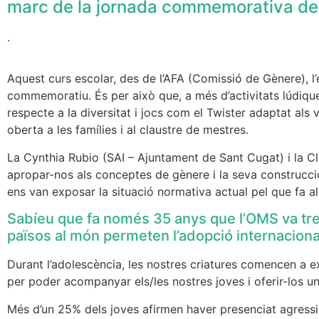
marc de la jornada commemorativa del 
.
Aquest curs escolar, des de l’AFA (Comissió de Gènere), l’
commemoratiu. És per això que, a més d’activitats lúdiqu
respecte a la diversitat i jocs com el Twister adaptat als
oberta a les famílies i al claustre de mestres.
La Cynthia Rubio (SAI – Ajuntament de Sant Cugat) i la Cl
apropar-nos als conceptes de gènere i la seva construcció
ens van exposar la situació normativa actual pel que fa als
Sabíeu que fa només 35 anys que l’OMS va treu
països al món permeten l’adopció internacion
Durant l’adolescència, les nostres criatures comencen a e
per poder acompanyar els/les nostres joves i oferir-los un
Més d’un 25% dels joves afirmen haver presenciat agress