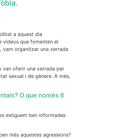
òbia.
ilitat a aquest dia
de vídeos que fomenten el
u—, vam organitzar una xerrada
s van oferir una xerrada per
tat sexual i de gènere. A més,
mentals? O que només 6
lies estiguem ben informades
reben més aquestes agressions?