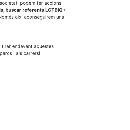
a societat, podem fer accions
nals, buscar referents LGTBIQ+
ó. Només així aconseguirem una
a tirar endavant aquestes
parcs i als carrers!