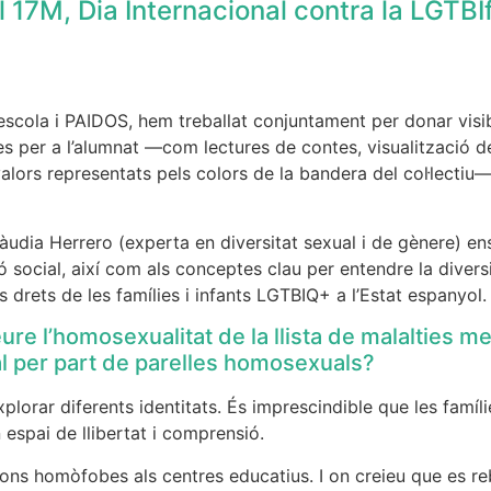
17M, Dia Internacional contra la LGTBIf
escola i PAIDOS, hem treballat conjuntament per donar visib
es per a l’alumnat —com lectures de contes, visualització 
 valors representats pels colors de la bandera del col·lecti
àudia Herrero (experta en diversitat sexual i de gènere) en
 social, així com als conceptes clau per entendre la diversi
 drets de les famílies i infants LGTBIQ+ a l’Estat espanyol.
re l’homosexualitat de la llista de malalties 
al per part de parelles homosexuals?
xplorar diferents identitats. És imprescindible que les famí
 espai de llibertat i comprensió.
ions homòfobes als centres educatius. I on creieu que es 